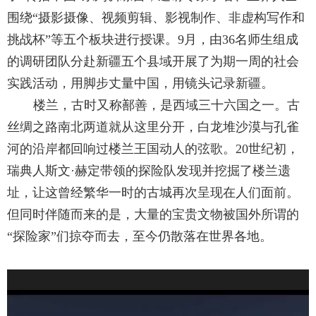
围绕“摄影摄像、视频剪辑、影视制作、非虚构写作和
挑战杯”等五个板块进行授课。
9
月，由
36
名师生组成
的调研团队分赴新疆五个县域开展了为期一周的社会
实践活动，用脚步丈量中国，用镜头记录新疆。
楼兰，古时又称鄯善，是西域三十六国之一。古
丝绸之路南北两道就从这里分开，白龙堆沙漠与孔雀
河的沿岸都回响过楼兰王国动人的弦歌。
20
世纪初，
瑞典人斯文
·
赫定带领的探险队发现并挖掘了楼兰遗
址，让这曾经繁华一时的古城再次呈现在人们面前。
但同时伴随而来的是，大量的宝贵文物被国外所谓的
“探险家”们掠夺而去，至今仍散落在世界各地。