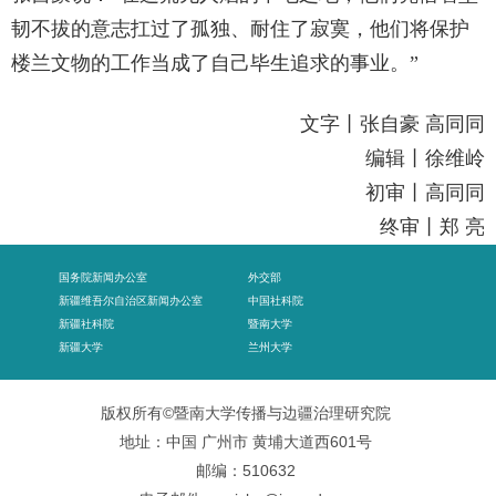
韧不拔的意志扛过了孤独、耐住了寂寞，他们将保护
楼兰文物的工作当成了自己毕生追求的事业。”
文字丨张自豪 高同同
编辑丨徐维岭
初审丨高同同
终审丨郑 亮
国务院新闻办公室
外交部
新疆维吾尔自治区新闻办公室
中国社科院
新疆社科院
暨南大学
新疆大学
兰州大学
版权所有©暨南大学传播与边疆治理研究院
地址：中国 广州市 黄埔大道西601号
邮编：510632